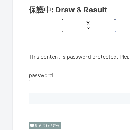
保護中: Draw & Result
X
This content is password protected. Plea
password
組み合わせ共有