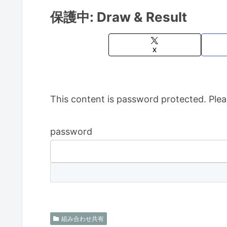
保護中: Draw & Result
X
This content is password protected. Plea
password
組み合わせ共有