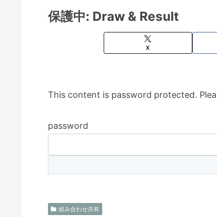
保護中: Draw & Result
X
This content is password protected. Plea
password
組み合わせ共有