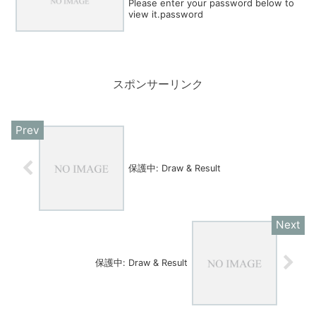
Please enter your password below to
view it.password
スポンサーリンク
保護中: Draw & Result
保護中: Draw & Result