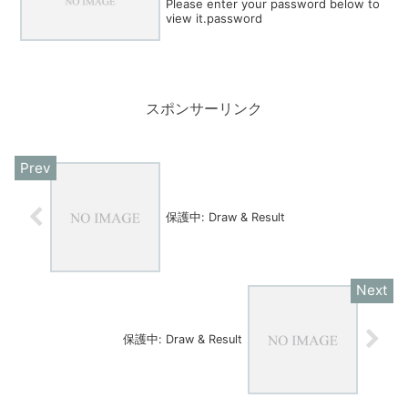
Please enter your password below to
view it.password
スポンサーリンク
保護中: Draw & Result
保護中: Draw & Result