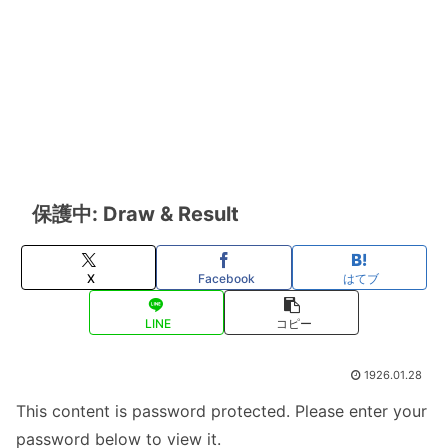
保護中: Draw & Result
X
Facebook
はてブ
LINE
コピー
1926.01.28
This content is password protected. Please enter your
password below to view it.