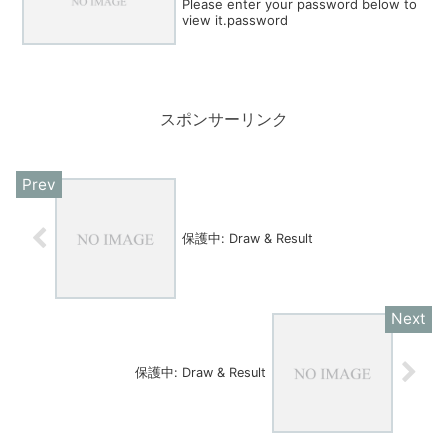
Please enter your password below to
view it.password
スポンサーリンク
保護中: Draw & Result
保護中: Draw & Result