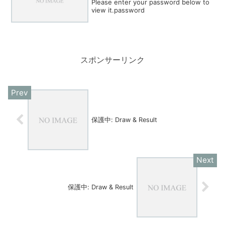
Please enter your password below to
view it.password
スポンサーリンク
保護中: Draw & Result
保護中: Draw & Result