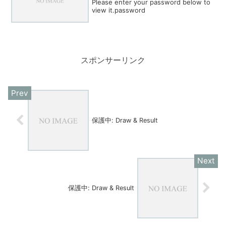
Please enter your password below to
view it.password
スポンサーリンク
保護中: Draw & Result
保護中: Draw & Result