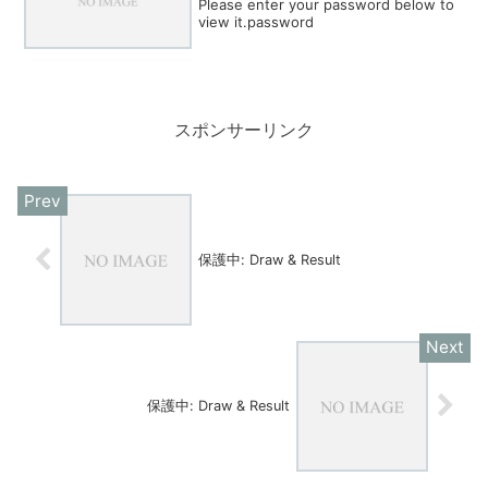
Please enter your password below to
view it.password
スポンサーリンク
保護中: Draw & Result
保護中: Draw & Result