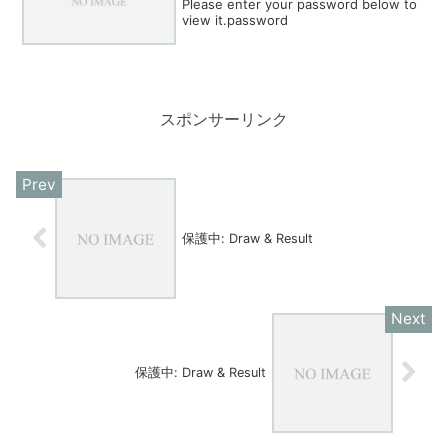
Please enter your password below to
view it.password
スポンサーリンク
保護中: Draw & Result
保護中: Draw & Result