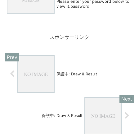
Please enter your password below to
view it.password
スポンサーリンク
保護中: Draw & Result
保護中: Draw & Result