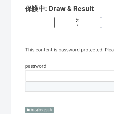
保護中: Draw & Result
X
This content is password protected. Plea
password
組み合わせ共有