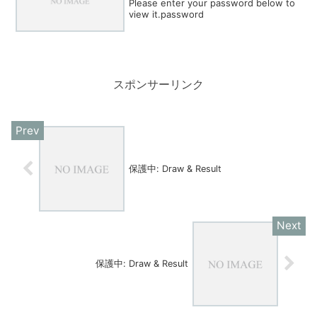
Please enter your password below to
view it.password
スポンサーリンク
保護中: Draw & Result
保護中: Draw & Result