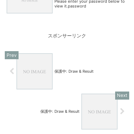
Please enter your password below to
view it.password
スポンサーリンク
保護中: Draw & Result
保護中: Draw & Result