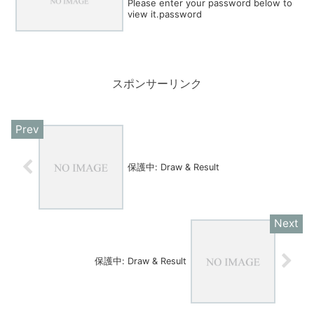
Please enter your password below to
view it.password
スポンサーリンク
保護中: Draw & Result
保護中: Draw & Result