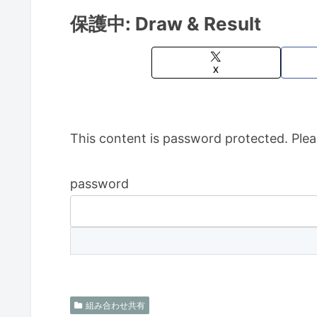
保護中: Draw & Result
X
This content is password protected. Plea
password
組み合わせ共有