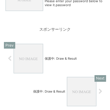
Please enter your password below to
view it.password
スポンサーリンク
保護中: Draw & Result
保護中: Draw & Result