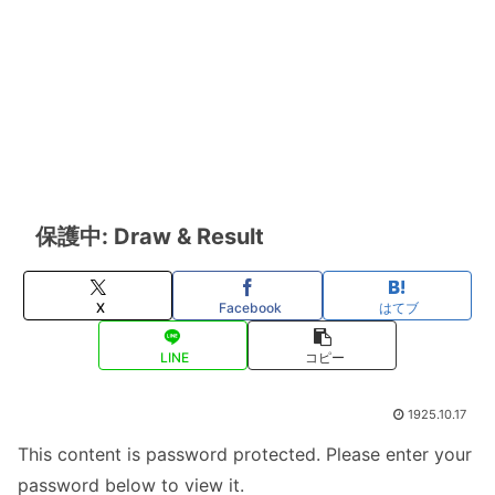
保護中: Draw & Result
X
Facebook
はてブ
LINE
コピー
1925.10.17
This content is password protected. Please enter your
password below to view it.