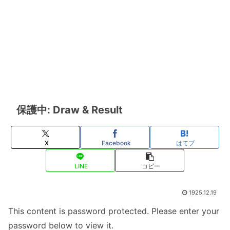
保護中: Draw & Result
X
Facebook
はてブ
LINE
コピー
1925.12.19
This content is password protected. Please enter your
password below to view it.