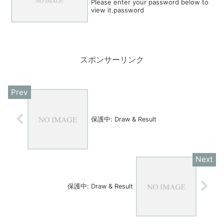
Please enter your password below to
view it.password
スポンサーリンク
保護中: Draw & Result
保護中: Draw & Result