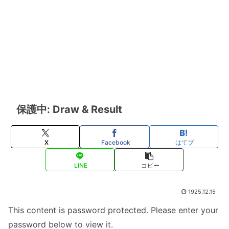
保護中: Draw & Result
X
Facebook
はてブ
LINE
コピー
1925.12.15
This content is password protected. Please enter your
password below to view it.