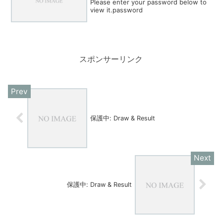
Please enter your password below to
view it.password
スポンサーリンク
保護中: Draw & Result
保護中: Draw & Result