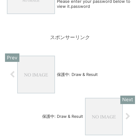
Please enter your password below to
view it.password
スポンサーリンク
保護中: Draw & Result
保護中: Draw & Result