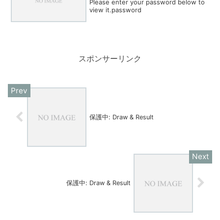
Please enter your password below to
view it.password
スポンサーリンク
保護中: Draw & Result
保護中: Draw & Result