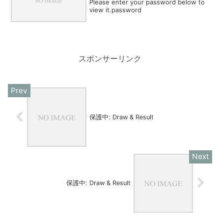
Please enter your password below to
view it.password
スポンサーリンク
保護中: Draw & Result
保護中: Draw & Result