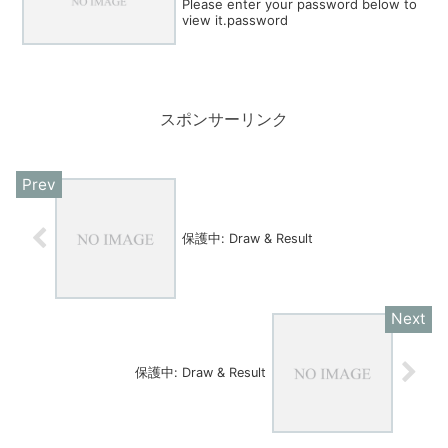
Please enter your password below to
view it.password
スポンサーリンク
保護中: Draw & Result
保護中: Draw & Result