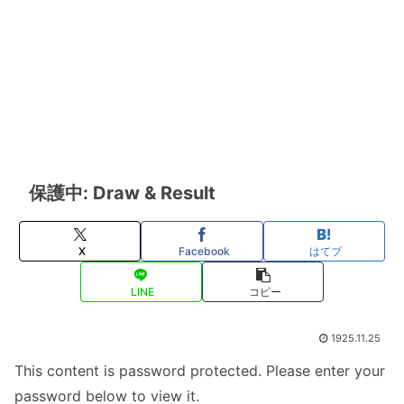
保護中: Draw & Result
X
Facebook
はてブ
LINE
コピー
1925.11.25
This content is password protected. Please enter your
password below to view it.