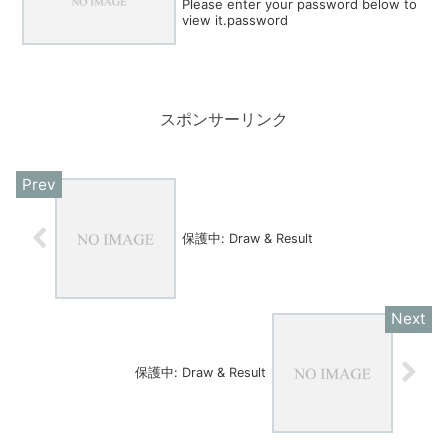
Please enter your password below to
view it.password
スポンサーリンク
保護中: Draw & Result
保護中: Draw & Result