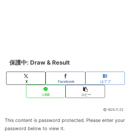
保護中: Draw & Result
X
Facebook
はてブ
LINE
コピー
1925.11.22
This content is password protected. Please enter your
password below to view it.