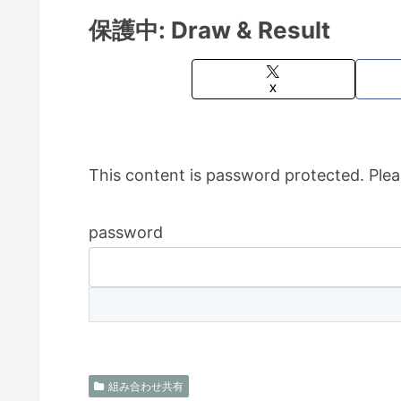
保護中: Draw & Result
X
This content is password protected. Plea
password
組み合わせ共有