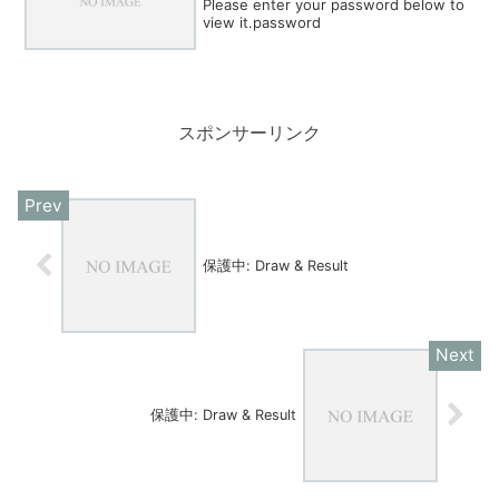
Please enter your password below to
view it.password
スポンサーリンク
保護中: Draw & Result
保護中: Draw & Result