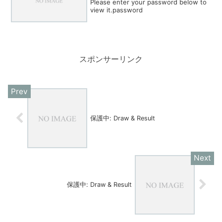
Please enter your password below to
view it.password
スポンサーリンク
保護中: Draw & Result
保護中: Draw & Result