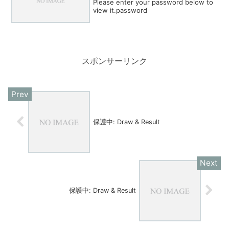
Please enter your password below to
view it.password
スポンサーリンク
保護中: Draw & Result
保護中: Draw & Result