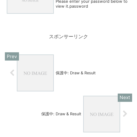
Please enter your password below to
view it.password
スポンサーリンク
保護中: Draw & Result
保護中: Draw & Result