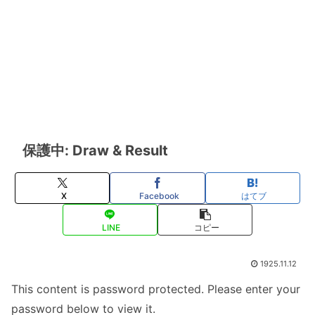
保護中: Draw & Result
X
Facebook
はてブ
LINE
コピー
1925.11.12
This content is password protected. Please enter your
password below to view it.