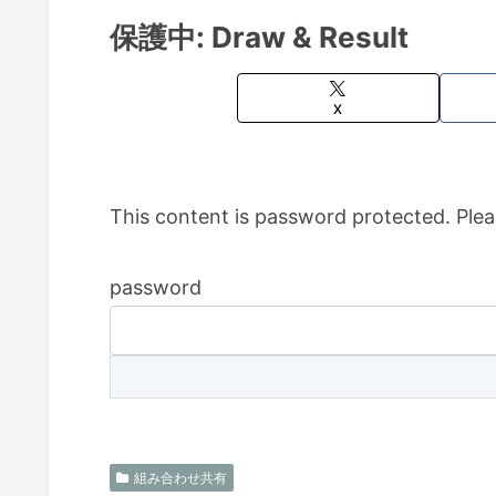
保護中: Draw & Result
X
This content is password protected. Plea
password
組み合わせ共有