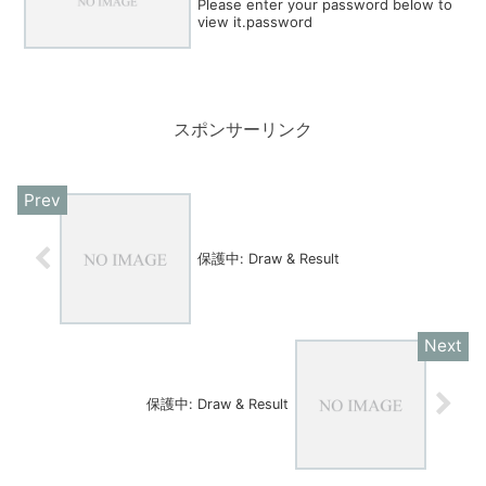
Please enter your password below to
view it.password
スポンサーリンク
保護中: Draw & Result
保護中: Draw & Result