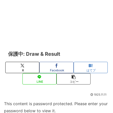
保護中: Draw & Result
X
Facebook
はてブ
LINE
コピー
1925.11.11
This content is password protected. Please enter your
password below to view it.