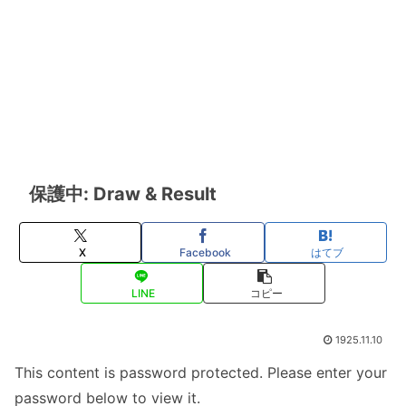
保護中: Draw & Result
X
Facebook
はてブ
LINE
コピー
1925.11.10
This content is password protected. Please enter your
password below to view it.