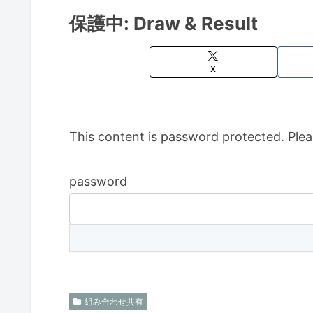
保護中: Draw & Result
X
This content is password protected. Plea
password
組み合わせ共有