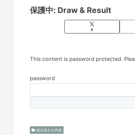
保護中: Draw & Result
X
This content is password protected. Plea
password
組み合わせ共有