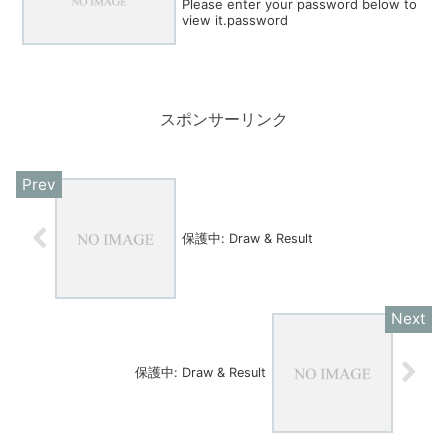
Please enter your password below to
view it.password
スポンサーリンク
保護中: Draw & Result
保護中: Draw & Result