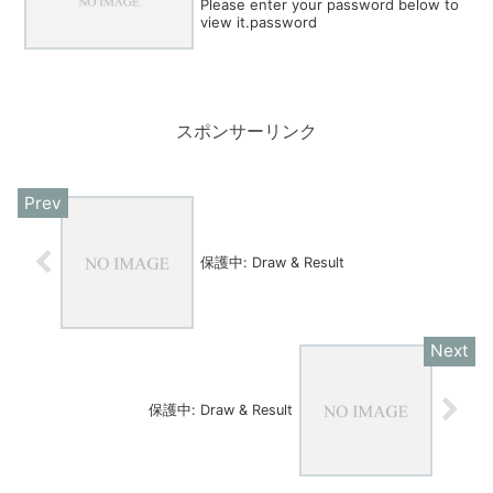
Please enter your password below to
view it.password
スポンサーリンク
保護中: Draw & Result
保護中: Draw & Result