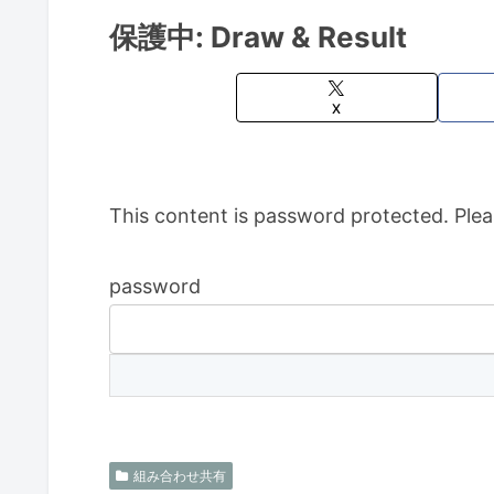
保護中: Draw & Result
X
This content is password protected. Plea
password
組み合わせ共有