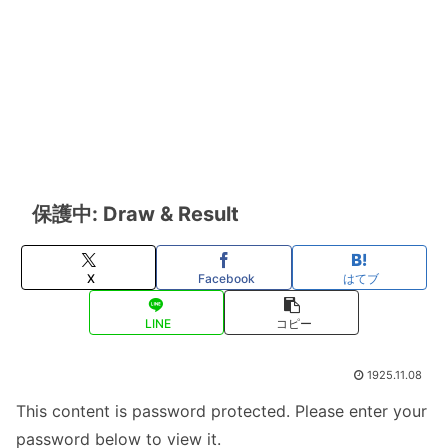
保護中: Draw & Result
X
Facebook
はてブ
LINE
コピー
1925.11.08
This content is password protected. Please enter your
password below to view it.