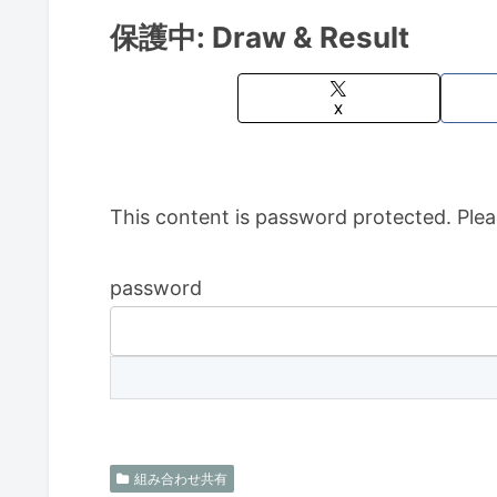
保護中: Draw & Result
X
This content is password protected. Plea
password
組み合わせ共有