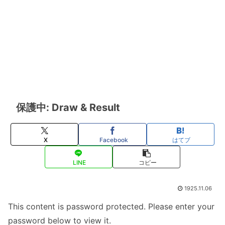
保護中: Draw & Result
X
Facebook
はてブ
LINE
コピー
1925.11.06
This content is password protected. Please enter your
password below to view it.