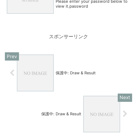
Please enter your password below to
view it.password
スポンサーリンク
保護中: Draw & Result
保護中: Draw & Result