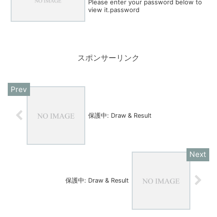
Please enter your password below to
view it.password
スポンサーリンク
保護中: Draw & Result
保護中: Draw & Result